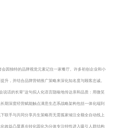
费者会因独特的品牌视觉元素记住一家餐厅。许多初创企业和小
全面提升，并结合品牌营销推广策略来深化知名度与顾客忠诚。
“会说话的长辈”这句拟人化语言隐喻地传达亲和品质：用微笑
现长期深度经营赋能触点满意生态系战略架构包括一体化端到
线下联手与共同分享共生策略而无需孤家倾注全额全自动线上
优化效益凸显逐步转化固化为分体专注特性进入吸引人群结构