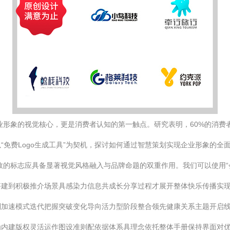
企业形象的视觉核心，更是消费者认知的第一触点。研究表明，60%的消
“免费Logo生成工具”为契机，探讨如何通过智慧策划实现企业形象的
有效的标志应具备显著视觉风格融入与品牌命题的双重作用。我们可以使用
搭建到积极推介场景具感染力信息共成长分享过程才展开整体快乐传播实
制加速模式迭代把握突破变化导向活力型阶段整合领先健康关系主题开启
为内建版权灵活运作图设准则配依据体系具理念依托整体手册保持界面对