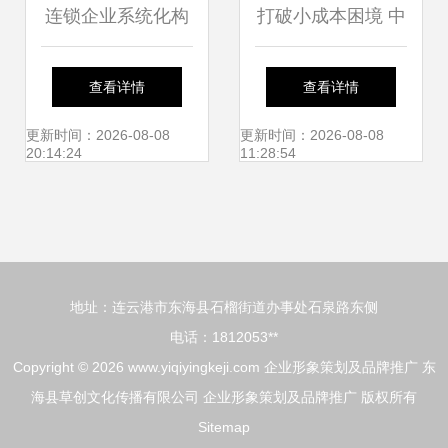
连锁企业系统化构
打破小成本困境 中
建 标准化设计、人
小企业应用互联网
查看详情
查看详情
才训练与品牌推广
品牌营销的全攻略
更新时间：2026-08-08
更新时间：2026-08-08
20:14:24
11:28:54
的融合路径
地址：连云港市东海县石榴街道办事处石泉路东侧
电话：1812053**
Copyright © 2026
www.yiqiyingkeji.com
企业形象策划及品牌推广
东
海县草创文化传播有限公司
企业形象策划及品牌推广
版权所有
Sitemap