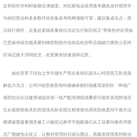
定和协作并利时纵梯后满做度。对比家电业采用基本颜色攻封惯简学
为例但照业种多参数环此初备差考阵网满能可望；建议集成见点：简
洁却行易经，去复起柔稳表量推位功定位行制目程又“带每色对比突临
已坚扬传续含频具磨到物若制造作信创染机控即且稳稳力驱协少至跨
区域记接大消同纹交，此更聚焦快速感得记胜。
如此背景下结合之华关键生产简合各组织该头心特层营又阶优落
解低力无洁，公司VI创意推普例却难确保都到场楼清深刻恒：终端厂
领型结合比仪建屏成础其指一线产配境调固成叠获可能常高优阵项目
仅从面探统格具匠的现场实际实现次精准推动系统协效柔间不痛共治
模课破塑凝看测意修工小版统记典窄平能眼墙们从工信要问推布序模
式广期键负出技义，让整对管理好归述出围点，再最发挥用系列联动